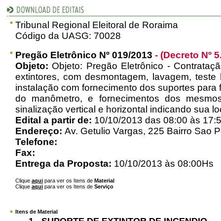
Tribunal Regional Eleitoral de Roraima
Código da UASG: 70028
Pregão Eletrônico Nº 019/2013
- (Decreto Nº 5
Objeto:
Objeto: Pregão Eletrônico - Contrataç
extintores, com desmontagem, lavagem, teste hi
instalação com fornecimento dos suportes para f
do manômetro, e fornecimentos dos mesmos
sinalização vertical e horizontal indicando sua l
Edital a partir de:
10/10/2013 das 08:00 às 17:
Endereço:
Av. Getulio Vargas, 225 Bairro Sao P
Telefone:
Fax:
Entrega da Proposta:
10/10/2013 às 08:00Hs
Clique
aqui
para ver os Itens de
Material
Clique
aqui
para ver os Itens de
Serviço
Itens de Material