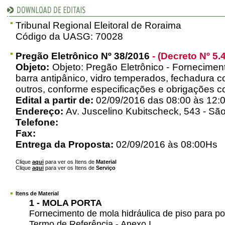
Tribunal Regional Eleitoral de Roraima
Código da UASG: 70028
Pregão Eletrônico Nº 38/2016
- (Decreto Nº 5.
Objeto:
Objeto: Pregão Eletrônico - Forneciment
barra antipânico, vidro temperados, fechadura c
outros, conforme especificações e obrigações c
Edital a partir de:
02/09/2016 das 08:00 às 12:0
Endereço:
Av. Juscelino Kubitscheck, 543 - São
Telefone:
Fax:
Entrega da Proposta:
02/09/2016 às 08:00Hs
Clique
aqui
para ver os Itens de
Material
Clique
aqui
para ver os Itens de
Serviço
Itens de Material
1 - MOLA PORTA
Fornecimento de mola hidráulica de piso para p
Termo de Referência - Anexo I.