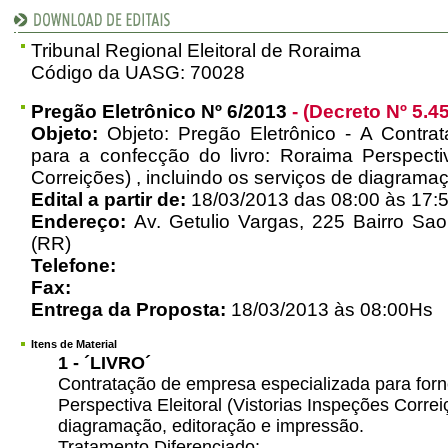
Tribunal Regional Eleitoral de Roraima
Código da UASG: 70028
Pregão Eletrônico Nº 6/2013
- (Decreto Nº 5.4
Objeto:
Objeto: Pregão Eletrônico - A Contra
para a confecção do livro: Roraima Perspectiv
Correições) , incluindo os serviços de diagrama
Edital a partir de:
18/03/2013 das 08:00 às 17:
Endereço:
Av. Getulio Vargas, 225 Bairro Sao
(RR)
Telefone:
Fax:
Entrega da Proposta:
18/03/2013 às 08:00Hs
Itens de Material
1 - ´LIVRO´
Contratação de empresa especializada para forn
Perspectiva Eleitoral (Vistorias Inspeções Correi
diagramação, editoração e impressão.
Tratamento Diferenciado: -