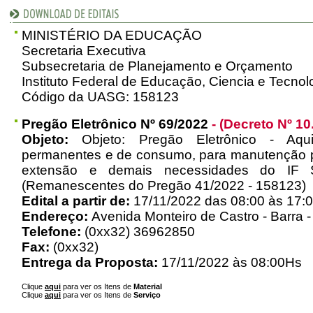
MINISTÉRIO DA EDUCAÇÃO
Secretaria Executiva
Subsecretaria de Planejamento e Orçamento
Instituto Federal de Educação, Ciencia e Tecno
Código da UASG: 158123
Pregão Eletrônico Nº 69/2022
- (Decreto Nº 10
Objeto:
Objeto: Pregão Eletrônico - Aquis
permanentes e de consumo, para manutenção pre
extensão e demais necessidades do IF
(Remanescentes do Pregão 41/2022 - 158123)
Edital a partir de:
17/11/2022 das 08:00 às 17:
Endereço:
Avenida Monteiro de Castro - Barra 
Telefone:
(0xx32) 36962850
Fax:
(0xx32)
Entrega da Proposta:
17/11/2022 às 08:00Hs
Clique
aqui
para ver os Itens de
Material
Clique
aqui
para ver os Itens de
Serviço