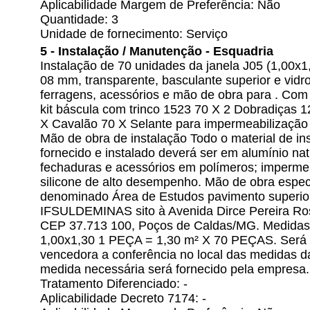
Aplicabilidade Margem de Preferência: Não
Quantidade: 3
Unidade de fornecimento: Serviço
5 - Instalação / Manutenção - Esquadria
Instalação de 70 unidades da janela J05 (1,00x
08 mm, transparente, basculante superior e vidro
ferragens, acessórios e mão de obra para . Com 
kit báscula com trinco 1523 70 X 2 Dobradiças 
X Cavalão 70 X Selante para impermeabilização 
Mão de obra de instalação Todo o material de in
fornecido e instalado deverá ser em alumínio nat
fechaduras e acessórios em polímeros; impermea
silicone de alto desempenho. Mão de obra especi
denominado Área de Estudos pavimento superio
IFSULDEMINAS sito à Avenida Dirce Pereira Ros
CEP 37.713 100, Poços de Caldas/MG. Medidas d
1,00x1,30 1 PEÇA = 1,30 m² X 70 PEÇAS. Será 
vencedora a conferência no local das medidas d
medida necessária será fornecido pela empresa..
Tratamento Diferenciado: -
Aplicabilidade Decreto 7174: -