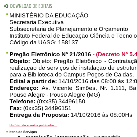
MINISTÉRIO DA EDUCAÇÃO
Secretaria Executiva
Subsecretaria de Planejamento e Orçamento
Instituto Federal de Educação Ciência e Tecnol
Código da UASG: 158137
Pregão Eletrônico Nº 21/2016
- (Decreto Nº 5.
Objeto:
Objeto: Pregão Eletrônico - Contrataç
realização de serviços de instalação de estrutur
para a Biblioteca do Campus Poços de Caldas.
Edital a partir de:
14/10/2016 das 08:00 às 12:0
Endereço:
Av. Vicente Simões, Nr. 1.111, B
Pouso Alegre - Pouso Alegre (MG)
Telefone:
(0xx35) 34496150
Fax:
(0xx35) 34496151
Entrega da Proposta:
14/10/2016 às 08:00Hs
Histórico de eventos publicados...
Itens de Serviços