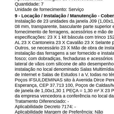
Quantidade: 7
Unidade de fornecimento: Serviço
9 - Locação / Instalação / Manutenção - Cobe
Instalação de 23 unidades da janela J09 (1,00x
08 mm, transparente, basculante parte superior e 
fornecimento de ferragens, acessórios e mão de
especificações: 23 X 1 kit báscula com trinco 
AL 23 X Cantoneira 23 X Cavalão 23 X Selante 
Outros, se necessário 23 X Mão de obra de insta
instalação das ferragens a ser fornecido e insta
fosco; com dobradiças, fechaduras e acessórios
lateral de vãos com silicone de alto desempenho
instalação no local denominado Salas Multimídia 
de Internet e Salas de Estudos I a V, todas no t
Poços IFSULDEMINAS sito à Avenida Dirce Perei
Esperança, CEP 37.713 100, Poços de Caldas/M
de janela de 1,00x1,30 1 PEÇA = 1,30 m² X 23 
da empresa vencedora a conferência no local das
Tratamento Diferenciado: -
Aplicabilidade Decreto 7174: -
Aplicabilidade Margem de Preferência: Não