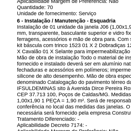
Aplicabilidade Margem de Preferência: Não
Quantidade: 70
Unidade de fornecimento: Serviço
6 - Instalação / Manutenção - Esquadria
Instalação de 01 unidade da janela J06 (1,00x1
mm, transparente, basculante superior e vidro fi
ferragens, acessórios e mão de obra para. Com 
kit báscula com trinco 1523 01 X 2 Dobradiças 
X Cavalão 01 X Selante para impermeabilização 
Mão de obra de instalação Todo o material de in
fornecido e instalado deverá ser em alumínio nat
fechaduras e acessórios em polímeros; impermea
silicone de alto desempenho. Mão de obra especi
denominado Catalogação do pavimento térreo d
IFSULDEMINAS sito à Avenida Dirce Pereira Ros
CEP 37.713 100, Poços de Caldas/MG. Medidas d
1,00x1,90 1 PEÇA = 1,90 m². Será de responsab
conferência no local das medidas das janelas. 
necessária será fornecido pela empresa Construt
Tratamento Diferenciado: -
Aplicabilidade Decreto 7174: -