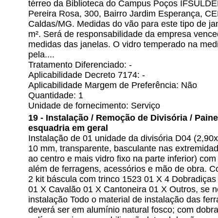
térreo da Biblioteca do Campus Poços IFSULDE
Pereira Rosa, 300, Bairro Jardim Esperança, C
Caldas/MG. Medidas do vão para este tipo de j
m². Será de responsabilidade da empresa venced
medidas das janelas. O vidro temperado na medi
pela....
Tratamento Diferenciado: -
Aplicabilidade Decreto 7174: -
Aplicabilidade Margem de Preferência: Não
Quantidade: 1
Unidade de fornecimento: Serviço
19 - Instalação / Remoção de Divisória / Painel 
esquadria em geral
Instalação de 01 unidade da divisória D04 (2,9
10 mm, transparente, basculante nas extremidades
ao centro e mais vidro fixo na parte inferior) co
além de ferragens, acessórios e mão de obra. C
2 kit báscula com trinco 1523 01 X 4 Dobradiça
01 X Cavalão 01 X Cantoneira 01 X Outros, se 
instalação Todo o material de instalação das ferr
deverá ser em alumínio natural fosco; com dobr