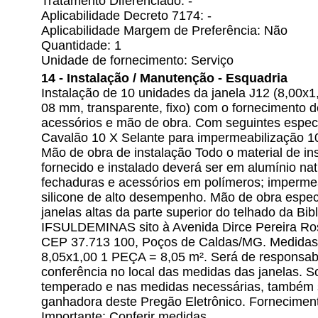
Tratamento Diferenciado: -
Aplicabilidade Decreto 7174: -
Aplicabilidade Margem de Preferência: Não
Quantidade: 1
Unidade de fornecimento: Serviço
14 - Instalação / Manutenção - Esquadria
Instalação de 10 unidades da janela J12 (8,00x
08 mm, transparente, fixo) com o fornecimento 
acessórios e mão de obra. Com seguintes especi
Cavalão 10 X Selante para impermeabilização 10
Mão de obra de instalação Todo o material de in
fornecido e instalado deverá ser em alumínio nat
fechaduras e acessórios em polímeros; impermea
silicone de alto desempenho. Mão de obra especi
janelas altas da parte superior do telhado da B
IFSULDEMINAS sito à Avenida Dirce Pereira Ros
CEP 37.713 100, Poços de Caldas/MG. Medidas d
8,05x1,00 1 PEÇA = 8,05 m². Será de responsab
conferência no local das medidas das janelas. S
temperado e nas medidas necessárias, também 
ganhadora deste Pregão Eletrônico. Forneciment
Importante: Conferir medidas...