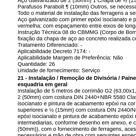
Aço Galvanizado de 2 (50mm) 1 Chapa de ½ (1
Parafusos Parabolt ¶ (10mm) Outros, se necessá
Todo o material de instalação das ferragens a se
Aço galvanizado com primer epóxi isocianato e 
vermelha; com espaçamento entre eixos de lon
Instrução Técnica 08 do CBMMG (Corpo de Bombe
fixação da chapa de aço ao concreto realizada c
Tratamento Diferenciado: -
Aplicabilidade Decreto 7174: -
Aplicabilidade Margem de Preferência: Não
Quantidade: 26
Unidade de fornecimento: Serviço
21 - Instalação / Remoção de Divisória / Painel 
esquadria em geral
Instalação de 5 metros de corrimão G2 (63,00x
2 (50mm) com costura DIN 2440+NBR 5580 Clas
isocianato e pintura de acabamento epóxi na cor
superiores e ½ (15mm) com costura DIN 2440/
epóxi isocianato e pintura de acabamento epóxi 
intermediarias, conforme desenho em anexo, e 
(50mm)), com o fornecimento de ferragens, acess
necessários e mão de obra com seguintes espec