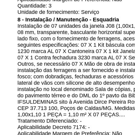
Quantidade: 3
Unidade de fornecimento: Serviço
8 - Instalação / Manutenção - Esquadria
Instalação de 07 unidades da janela J08 (1,00x
08 mm, transparente, basculante horizontal super
lado fixo, com o fornecimento de ferragens, ace
seguintes especificações: 07 X 1 Kit báscula co
1230 marca AL 07 X Cantoneira 07 X 1 kit Janel
07 X 1 Contra fechadura 3230 marca AL 07 X Se
Outros, se necessário 07 X Mão de obra de insta
instalação das ferragens a ser fornecido e insta
fosco; com dobradiças, fechaduras e acessórios
lateral de vãos com silicone de alto desempenho
instalação no local denominado Sala de cópias, pa
do pavimento térreo e do DML do 1º pavto da B
IFSULDEMINAS sito à Avenida Dirce Pereira Ros
CEP 37.713 100, Poços de Caldas/MG. Medidas d
1,00x1,10 1 PEÇA = 1,10 m² X 07 PEÇAS....
Tratamento Diferenciado: -
Aplicabilidade Decreto 7174: -
Aplicabilidade Margem de Preferência: Não