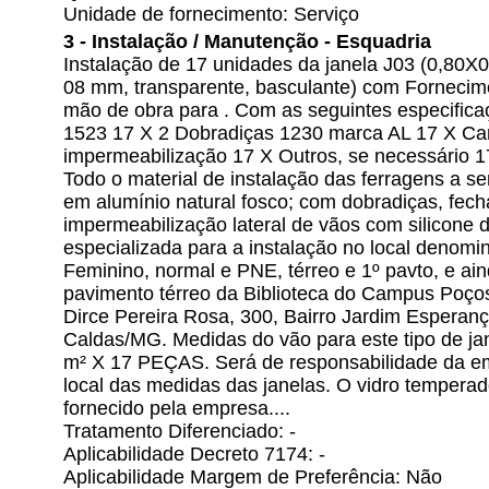
Unidade de fornecimento: Serviço
3 - Instalação / Manutenção - Esquadria
Instalação de 17 unidades da janela J03 (0,80X
08 mm, transparente, basculante) com Fornecime
mão de obra para . Com as seguintes especificaç
1523 17 X 2 Dobradiças 1230 marca AL 17 X Can
impermeabilização 17 X Outros, se necessário 1
Todo o material de instalação das ferragens a se
em alumínio natural fosco; com dobradiças, fec
impermeabilização lateral de vãos com silicone
especializada para a instalação no local denomi
Feminino, normal e PNE, térreo e 1º pavto, e a
pavimento térreo da Biblioteca do Campus Poç
Dirce Pereira Rosa, 300, Bairro Jardim Esperan
Caldas/MG. Medidas do vão para este tipo de ja
m² X 17 PEÇAS. Será de responsabilidade da e
local das medidas das janelas. O vidro tempera
fornecido pela empresa....
Tratamento Diferenciado: -
Aplicabilidade Decreto 7174: -
Aplicabilidade Margem de Preferência: Não