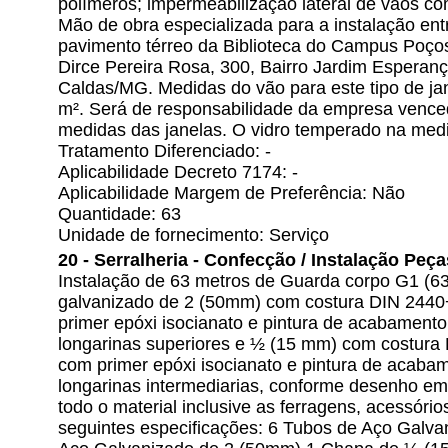
polímeros; impermeabilização lateral de vãos co
Mão de obra especializada para a instalação ent
pavimento térreo da Biblioteca do Campus Poç
Dirce Pereira Rosa, 300, Bairro Jardim Esperan
Caldas/MG. Medidas do vão para este tipo de j
m². Será de responsabilidade da empresa venced
medidas das janelas. O vidro temperado na medi
Tratamento Diferenciado: -
Aplicabilidade Decreto 7174: -
Aplicabilidade Margem de Preferência: Não
Quantidade: 63
Unidade de fornecimento: Serviço
20 - Serralheria - Confecção / Instalação Peç
Instalação de 63 metros de Guarda corpo G1 (6
galvanizado de 2 (50mm) com costura DIN 244
primer epóxi isocianato e pintura de acabamento
longarinas superiores e ½ (15 mm) com costur
com primer epóxi isocianato e pintura de acaba
longarinas intermediarias, conforme desenho e
todo o material inclusive as ferragens, acessór
seguintes especificações: 6 Tubos de Aço Galv