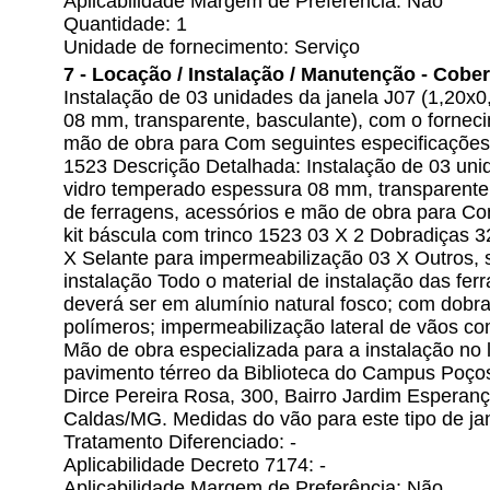
Aplicabilidade Margem de Preferência: Não
Quantidade: 1
Unidade de fornecimento: Serviço
7 - Locação / Instalação / Manutenção - Cobe
Instalação de 03 unidades da janela J07 (1,20x
08 mm, transparente, basculante), com o forneci
mão de obra para Com seguintes especificações: 
1523 Descrição Detalhada: Instalação de 03 uni
vidro temperado espessura 08 mm, transparente,
de ferragens, acessórios e mão de obra para Co
kit báscula com trinco 1523 03 X 2 Dobradiças 
X Selante para impermeabilização 03 X Outros, 
instalação Todo o material de instalação das ferr
deverá ser em alumínio natural fosco; com dobr
polímeros; impermeabilização lateral de vãos co
Mão de obra especializada para a instalação n
pavimento térreo da Biblioteca do Campus Poç
Dirce Pereira Rosa, 300, Bairro Jardim Esperan
Caldas/MG. Medidas do vão para este tipo de jane
Tratamento Diferenciado: -
Aplicabilidade Decreto 7174: -
Aplicabilidade Margem de Preferência: Não