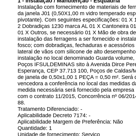
1 - Instalação / Manutenção - Esquadria
Instalação com fornecimento de materiais de fe
da janela J01 (0,50X1,00 m vidro temperado es
pivotante). Com seguintes especificações: 01 X 
2 Dobradiças 1230 marca AL 01 X Cantoneira 01
01 X Outros, se necessário 01 X Mão de obra de 
instalação das ferragens a ser fornecido e insta
fosco; com dobradiças, fechaduras e acessórios
lateral de vãos com silicone de alto desempenho
instalação no local denominado Guarda volume,
Poços IFSULDEMINAS sito à Avenida Dirce Perei
Esperança, CEP 37.713 100, Poços de Caldas/M
de janela de 0,50x1,00 1 PEÇA = 0,50 m². Será
vencedora a conferência no local das medidas d
medida necessária será fornecido pela empresa 
com o contrato 11/2015, Concorrência nº 06/20
88.
Tratamento Diferenciado: -
Aplicabilidade Decreto 7174: -
Aplicabilidade Margem de Preferência: Não
Quantidade: 1
Unidade de fornecimento: Serviço