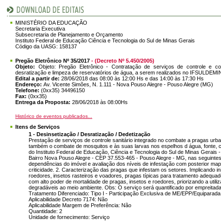
MINISTÉRIO DA EDUCAÇÃO
Secretaria Executiva
Subsecretaria de Planejamento e Orçamento
Instituto Federal de Educação Ciência e Tecnologia do Sul de Minas Gerais
Código da UASG: 158137
Pregão Eletrônico Nº 35/2017
- (Decreto Nº 5.450/2005)
Objeto:
Objeto: Pregão Eletrônico - Contratação de serviços de controle e c
desratização e limpeza de reservatórios de água, a serem realizados no IFSULDEMI
Edital a partir de:
28/06/2018 das 08:00 às 12:00 Hs e das 14:00 às 17:30 Hs
Endereço:
Av. Vicente Simões, N. 1.111 - Nova Pouso Alegre - Pouso Alegre (MG)
Telefone:
(0xx35) 34496150
Fax:
(0xx35)
Entrega da Proposta:
28/06/2018 às 08:00Hs
Histórico de eventos publicados...
Itens de Serviços
1 - Desinsetização / Desratização / Dedetização
Prestação de serviços de controle sanitário integrado no combate a pragas ur
também o combate de mosquitos e às suas larvas nos espelhos d água, fonte, ca
do Instituto Federal de Educação, Ciência e Tecnologia do Sul de Minas Gerais - 
Bairro Nova Pouso Alegre - CEP 37.553-465 - Pouso Alegre - MG, nas seguintes 
dependências do imóvel e avaliação dos níveis de infestação com posterior map
criticidade. 2. Caracterização das pragas que infestam os setores. Implicando 
roedores, insetos rasteiros e voadores, pragas típicas para tratamento adequad
com alto poder de mortalidade de pragas, insetos e roedores, priorizando a util
degradáveis ao meio ambiente. Obs: O serviço será quantificado por empreitada 
Tratamento Diferenciado: Tipo I - Participação Exclusiva de ME/EPP/Equiparada
Aplicabilidade Decreto 7174: Não
Aplicabilidade Margem de Preferência: Não
Quantidade: 2
Unidade de fornecimento: Serviço