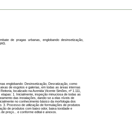
ombate de pragas urbanas, englobando desinsetização,
NAS.
banas englobando: Desinsetização, Desratização, como
ixas de esgotos e galerias, em todas as áreas internas
Reitoria, localizado na Avenida Vicente Simões, nº 1.111,
etapas: 1. Inicialmente, inspeção minuciosa de todas as
eamento das instalações, dando-se a elas níveis de
inicialmente no conhecimento básico da morfologia dos
o. 3. Processo de utilização de formulações de produtos
ização de produtos com baixo odor, baixa toxidade e
de preço... e conforme edital e anexos.