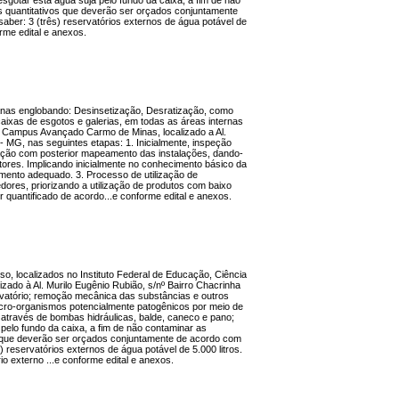
esgotar esta água suja pelo fundo da caixa, a fim de não
s quantitativos que deverão ser orçados conjuntamente
saber: 3 (três) reservatórios externos de água potável de
rme edital e anexos.
banas englobando: Desinsetização, Desratização, como
ixas de esgotos e galerias, em todas as áreas internas
 - Campus Avançado Carmo de Minas, localizado a Al.
 MG, nas seguintes etapas: 1. Inicialmente, inspeção
tação com posterior mapeamento das instalações, dando-
etores. Implicando inicialmente no conhecimento básico da
amento adequado. 3. Processo de utilização de
dores, priorizando a utilização de produtos com baixo
 quantificado de acordo...e conforme edital e anexos.
so, localizados no Instituto Federal de Educação, Ciência
ado à Al. Murilo Eugênio Rubião, s/nº Bairro Chacrinha
atório; remoção mecânica das substâncias e outros
icro-organismos potencialmente patogênicos por meio de
través de bombas hidráulicas, balde, caneco e pano;
 pelo fundo da caixa, a fim de não contaminar as
s que deverão ser orçados conjuntamente de acordo com
) reservatórios externos de água potável de 5.000 litros.
io externo ...e conforme edital e anexos.