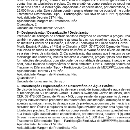
balde, caneco e pano; retirando todo líquido e sujidades da caixa água evitando 
contaminar as tubulações prediais. Os reservatórios compreendem os seguinte
de acordo com sua localização, capacidade e especificidade, por empreitada, a 
15.000 litros cada. Este subitem contém alguns elementos de possível ...e confo
Tratamento Diferenciado: Tipo I - Participação Exclusiva de ME/EPP/Equiparada
Aplicabilidade Decreto 7174: Não
Aplicabilidade Margem de Preferência: Não
Quantidade: 2
Unidade de fornecimento: Serviço
5 - Desinsetização / Desratização / Dedetização
Prestação de serviços de controle sanitário integrado no combate a pragas ur
também o combate de mosquitos e às suas larvas nos espelhos d água, fonte, ca
do Instituto Federal de Educação, Ciência e Tecnologia do Sul de Minas Gerais
Murilo Eugênio Rubião, s/nº Bairro Chacrinha CEP: 37.472-000 Carmo de Minas -
minuciosa de todas as dependências do imóvel e avaliação dos níveis de infes
se a elas níveis de criticidade. 2. Caracterização das pragas que infestam os s
morfologia dos roedores, insetos rasteiros e voadores, pragas típicas para trat
formulações de produtos com alto poder de mortalidade de pragas, insetos e roe
odor, baixa toxidade e degradáveis ao meio ambiente. Obs: O serviço poderá ser
Tratamento Diferenciado: Tipo I - Participação Exclusiva de ME/EPP/Equiparada
Aplicabilidade Decreto 7174: Não
Aplicabilidade Margem de Preferência: Não
Quantidade: 1
Unidade de fornecimento: Serviço
6 - Manutenção / Higienização de Reservatório de Água Potável
Serviço de limpeza e desinfecção de reservatório de água potável e água de reú
e Tecnologia do Sul de Minas Gerais - Campus Avançado Carmo de Minas, localiz
CEP: 37.472-000 Carmo de Minas - MG, compreendendo esgotamento do reserv
objetos indevidamente presentes no reservatório; desinfecção; eliminação de m
agentes químicos; remoção da água suja da pré-limpeza com sucção mecânica a
retirando todo líquido e sujidades da caixa água evitando esgotar esta água suja
tubulações prediais. Os reservatórios compreendem os seguintes quantitativo
sua localização, capacidade e especificidade, por empreitada, a saber: 4 (quatro
6 (seis) reservatórios externos de água potável de 1.000 litros. 1(um) reservatór
Tratamento Diferenciado: Tipo I - Participação Exclusiva de ME/EPP/Equiparada
Aplicabilidade Decreto 7174: Não
Aplicabilidade Margem de Preferência: Não