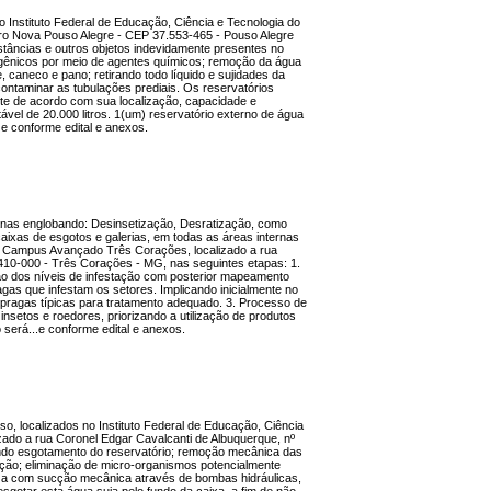
o Instituto Federal de Educação, Ciência e Tecnologia do
irro Nova Pouso Alegre - CEP 37.553-465 - Pouso Alegre
âncias e outros objetos indevidamente presentes no
ogênicos por meio de agentes químicos; remoção da água
caneco e pano; retirando todo líquido e sujidades da
contaminar as tubulações prediais. Os reservatórios
e de acordo com sua localização, capacidade e
ável de 20.000 litros. 1(um) reservatório externo de água
. e conforme edital e anexos.
banas englobando: Desinsetização, Desratização, como
ixas de esgotos e galerias, em todas as áreas internas
 - Campus Avançado Três Corações, localizado a rua
410-000 - Três Corações - MG, nas seguintes etapas: 1.
ção dos níveis de infestação com posterior mapeamento
agas que infestam os setores. Implicando inicialmente no
 pragas típicas para tratamento adequado. 3. Processo de
insetos e roedores, priorizando a utilização de produtos
será...e conforme edital e anexos.
so, localizados no Instituto Federal de Educação, Ciência
ado a rua Coronel Edgar Cavalcanti de Albuquerque, nº
do esgotamento do reservatório; remoção mecânica das
cção; eliminação de micro-organismos potencialmente
za com sucção mecânica através de bombas hidráulicas,