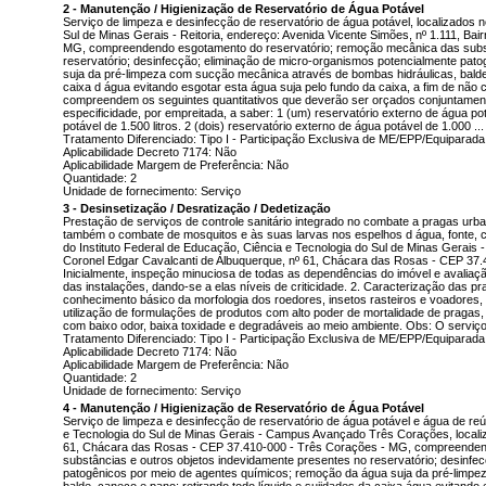
2 - Manutenção / Higienização de Reservatório de Água Potável
Serviço de limpeza e desinfecção de reservatório de água potável, localizados n
Sul de Minas Gerais - Reitoria, endereço: Avenida Vicente Simões, nº 1.111, Ba
MG, compreendendo esgotamento do reservatório; remoção mecânica das subst
reservatório; desinfecção; eliminação de micro-organismos potencialmente pat
suja da pré-limpeza com sucção mecânica através de bombas hidráulicas, balde, 
caixa d água evitando esgotar esta água suja pelo fundo da caixa, a fim de não 
compreendem os seguintes quantitativos que deverão ser orçados conjuntament
especificidade, por empreitada, a saber: 1 (um) reservatório externo de água pot
potável de 1.500 litros. 2 (dois) reservatório externo de água potável de 1.000 ..
Tratamento Diferenciado: Tipo I - Participação Exclusiva de ME/EPP/Equiparada
Aplicabilidade Decreto 7174: Não
Aplicabilidade Margem de Preferência: Não
Quantidade: 2
Unidade de fornecimento: Serviço
3 - Desinsetização / Desratização / Dedetização
Prestação de serviços de controle sanitário integrado no combate a pragas ur
também o combate de mosquitos e às suas larvas nos espelhos d água, fonte, ca
do Instituto Federal de Educação, Ciência e Tecnologia do Sul de Minas Gerais
Coronel Edgar Cavalcanti de Albuquerque, nº 61, Chácara das Rosas - CEP 37.
Inicialmente, inspeção minuciosa de todas as dependências do imóvel e avalia
das instalações, dando-se a elas níveis de criticidade. 2. Caracterização das pr
conhecimento básico da morfologia dos roedores, insetos rasteiros e voadores,
utilização de formulações de produtos com alto poder de mortalidade de pragas, 
com baixo odor, baixa toxidade e degradáveis ao meio ambiente. Obs: O serviço 
Tratamento Diferenciado: Tipo I - Participação Exclusiva de ME/EPP/Equiparada
Aplicabilidade Decreto 7174: Não
Aplicabilidade Margem de Preferência: Não
Quantidade: 2
Unidade de fornecimento: Serviço
4 - Manutenção / Higienização de Reservatório de Água Potável
Serviço de limpeza e desinfecção de reservatório de água potável e água de reú
e Tecnologia do Sul de Minas Gerais - Campus Avançado Três Corações, localiz
61, Chácara das Rosas - CEP 37.410-000 - Três Corações - MG, compreenden
substâncias e outros objetos indevidamente presentes no reservatório; desinfe
patogênicos por meio de agentes químicos; remoção da água suja da pré-limpe