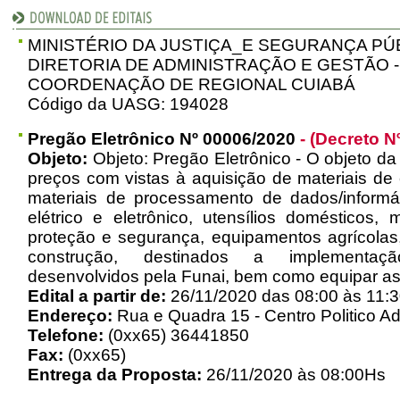
MINISTÉRIO DA JUSTIÇA_E SEGURANÇA PÚ
DIRETORIA DE ADMINISTRAÇÃO E GESTÃO -
COORDENAÇÃO DE REGIONAL CUIABÁ
Código da UASG: 194028
Pregão Eletrônico Nº 00006/2020
- (Decreto N
Objeto:
Objeto: Pregão Eletrônico - O objeto da 
preços com vistas à aquisição de materiais d
materiais de processamento de dados/informát
elétrico e eletrônico, utensílios domésticos,
proteção e segurança, equipamentos agrícolas
construção, destinados a implementaçã
desenvolvidos pela Funai, bem como equipar as
Edital a partir de:
26/11/2020 das 08:00 às 11:3
Endereço:
Rua e Quadra 15 - Centro Politico Ad
Telefone:
(0xx65) 36441850
Fax:
(0xx65)
Entrega da Proposta:
26/11/2020 às 08:00Hs