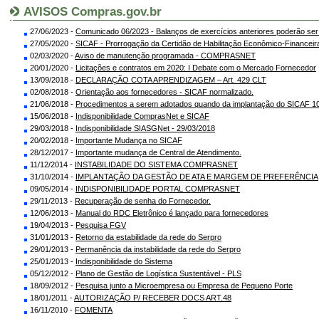
AVISOS Compras.gov.br
27/06/2023 -
Comunicado 06/2023 - Balanços de exercícios anteriores poderão se
27/05/2020 -
SICAF - Prorrogação da Certidão de Habilitação Econômico-Financeir
02/03/2020 -
Aviso de manutenção programada - COMPRASNET
20/01/2020 -
Licitações e contratos em 2020: I Debate com o Mercado Fornecedor
13/09/2018 -
DECLARAÇÃO COTA APRENDIZAGEM – Art. 429 CLT
02/08/2018 -
Orientação aos fornecedores - SICAF normalizado.
21/06/2018 -
Procedimentos a serem adotados quando da implantação do SICAF 10
15/06/2018 -
Indisponibilidade ComprasNet e SICAF
29/03/2018 -
Indisponibilidade SIASGNet - 29/03/2018
20/02/2018 -
Importante Mudança no SICAF
28/12/2017 -
Importante mudança de Central de Atendimento.
11/12/2014 -
INSTABILIDADE DO SISTEMA COMPRASNET
31/10/2014 -
IMPLANTAÇÃO DA GESTÃO DE ATA E MARGEM DE PREFERÊNCIA
09/05/2014 -
INDISPONIBILIDADE PORTAL COMPRASNET
29/11/2013 -
Recuperação de senha do Fornecedor.
12/06/2013 -
Manual do RDC Eletrônico é lançado para fornecedores
19/04/2013 -
Pesquisa FGV
31/01/2013 -
Retorno da estabilidade da rede do Serpro
29/01/2013 -
Permanência da instabilidade da rede do Serpro
25/01/2013 -
Indisponibilidade do Sistema
05/12/2012 -
Plano de Gestão de Logística Sustentável - PLS
18/09/2012 -
Pesquisa junto a Microempresa ou Empresa de Pequeno Porte
18/01/2011 -
AUTORIZAÇÃO P/ RECEBER DOCS ART.48
16/11/2010 -
FOMENTA