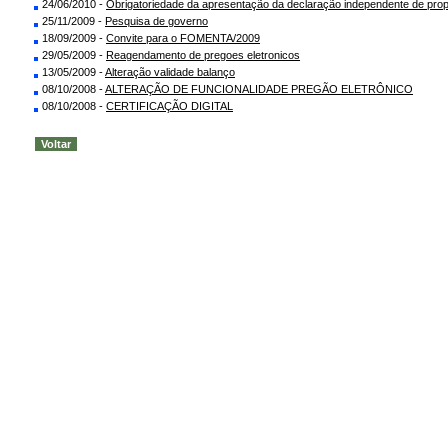
24/06/2010 -
Obrigatoriedade da apresentação da declaração independente de propo
25/11/2009 -
Pesquisa de governo
18/09/2009 -
Convite para o FOMENTA/2009
29/05/2009 -
Reagendamento de pregoes eletronicos
13/05/2009 -
Alteração validade balanço
08/10/2008 -
ALTERAÇÃO DE FUNCIONALIDADE PREGÃO ELETRÔNICO
08/10/2008 -
CERTIFICAÇÃO DIGITAL