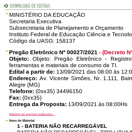
MINISTÉRIO DA EDUCAÇÃO
Secretaria Executiva
Subsecretaria de Planejamento e Orçamento
Instituto Federal de Educação Ciência e Tecnol
Código da UASG: 158137
Pregão Eletrônico Nº 00027/2021
- (Decreto N
Objeto:
Objeto: Pregão Eletrônico - Registr
ferramentas e materiais de consumo de TI.
Edital a partir de:
13/09/2021 das 08:00 às 12:0
Endereço:
Av. Vicente Simões, Nr. 1.111, Bai
Alegre (MG)
Telefone:
(0xx35) 34496150
Fax:
(0xx35)
Entrega da Proposta:
13/09/2021 às 08:00Hs
Histórico de eventos publicados...
Itens de Material
1 - BATERIA NÃO RECARREGÁVEL